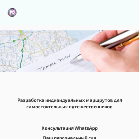
zen_ZQidPx4nzeqId6WxwRXBkre4ywydfJImH9GC7gN5173dloURUi
Разработка индивидуальных маршрутов для
самостоятельных путешественников
Консультация WhatsApp
Ваш персональный гид