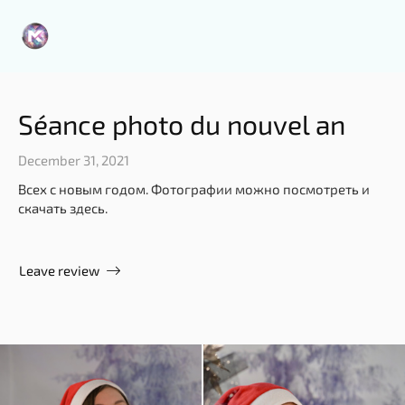
zen_ZQidPx4nzeqId6WxwRXBkre4ywydfJImH9GC7gN5173dloURUi
Séance photo du nouvel an
December 31, 2021
Всех с новым годом. Фотографии можно посмотреть и
скачать здесь.
Leave review