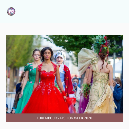
zen_ZQidPx4nzeqId6WxwRXBkre4ywydfJImH9GC7gN5173dloURUi
LUXEMBOURG FASHION WEEK 2020