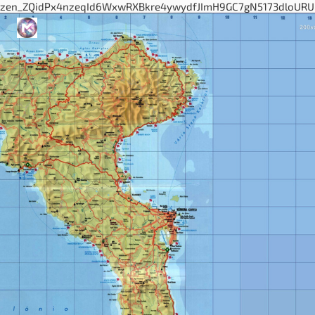
zen_ZQidPx4nzeqId6WxwRXBkre4ywydfJImH9GC7gN5173dloURUi