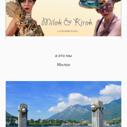
а это мы
Милок