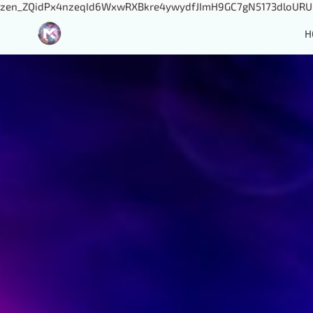
zen_ZQidPx4nzeqId6WxwRXBkre4ywydfJImH9GC7gN5173dloURUi
H