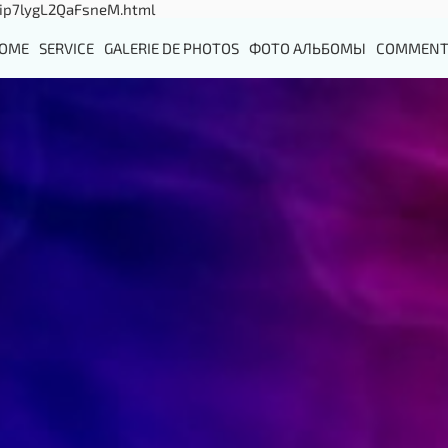
p7lygL2QaFsneM.html
OME
SERVICE
GALERIE DE PHOTOS
ФОТО АЛЬБОМЫ
COMMENT